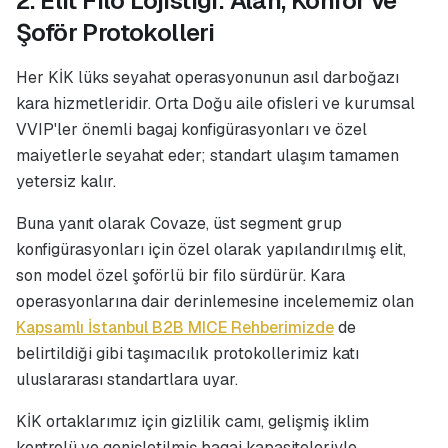
2. Elit Filo Lojistiği: Alan, Konfor ve
Şoför Protokolleri
Her KİK lüks seyahat operasyonunun asıl darboğazı
kara hizmetleridir. Orta Doğu aile ofisleri ve kurumsal
VVIP'ler önemli bagaj konfigürasyonları ve özel
maiyetlerle seyahat eder; standart ulaşım tamamen
yetersiz kalır.
Buna yanıt olarak Covaze, üst segment grup
konfigürasyonları için özel olarak yapılandırılmış elit,
son model özel şoförlü bir filo sürdürür. Kara
operasyonlarına dair derinlemesine incelememiz olan
Kapsamlı İstanbul B2B MICE Rehberimizde
de
belirtildiği gibi taşımacılık protokollerimiz katı
uluslararası standartlara uyar.
KİK ortaklarımız için gizlilik camı, gelişmiş iklim
kontrolü ve genişletilmiş bagaj kapasiteleriyle