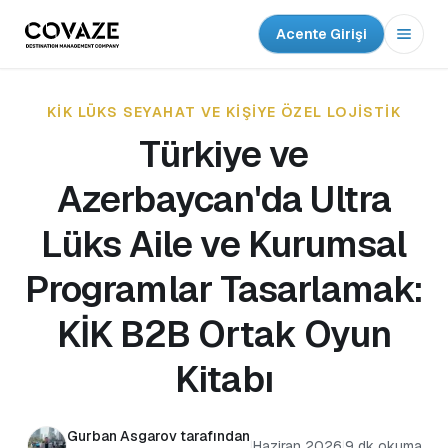
Acente Girişi
Menü
KİK LÜKS SEYAHAT VE KIŞIYE ÖZEL LOJISTIK
Türkiye ve
Azerbaycan'da Ultra
Lüks Aile ve Kurumsal
Programlar Tasarlamak:
KİK B2B Ortak Oyun
Kitabı
Gurban Asgarov tarafından
|
Haziran 2026
|
9 dk okuma