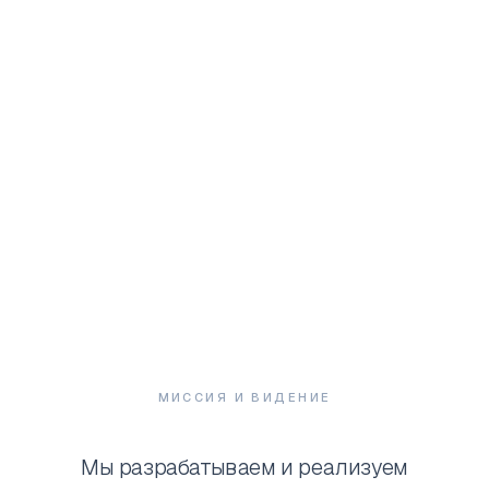
КТО МЫ
О Covaze
Стратегическое совершенство в
путешествиях.
Миссия и видение
МИССИЯ И ВИДЕНИЕ
Мы разрабатываем и реализуем